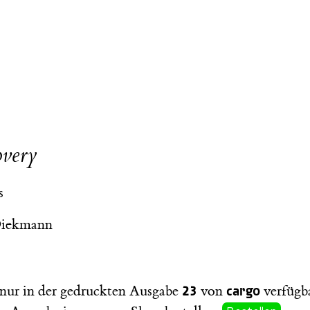
very
s
Diekmann
23
cargo
t nur in der gedruckten Ausgabe
von
verfügba