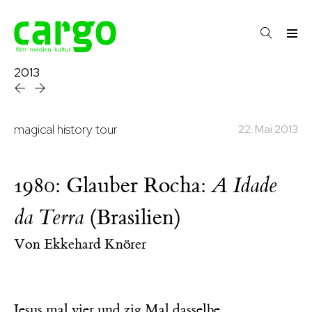
2013
magical history tour
22. Mai 2013
1980: Glauber Rocha:
A Idade
(Brasilien)
da Terra
Von
Ekkehard Knörer
Jesus mal vier und zig Mal dasselbe.