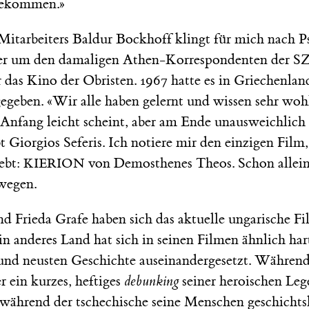
ndekommen.»
itarbeiters Baldur Bockhoff klingt für mich nach 
ber um den damaligen Athen-Korrespondenten der SZ
r das Kino der Obristen. 1967 hatte es in Griechenlan
egeben. «Wir alle haben gelernt und wissen sehr wohl
 Anfang leicht scheint, aber am Ende unausweichlich
bt Giorgios Seferis. Ich notiere mir den einzigen Fil
ebt:
von Demosthenes Theos. Schon allei
KIERION
 wegen.
d Frieda Grafe haben sich das aktuelle ungarische F
n anderes Land hat sich in seinen Filmen ähnlich ha
 und neusten Geschichte auseinandergesetzt. Während
r ein kurzes, heftiges
debunking
seiner heroischen Leg
während der tschechische seine Menschen geschichtsl