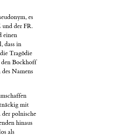
Pseudonym, es
 und der FR.
d einen
, dass in
 die Tragödie
m, den Bockhoff
n des Namens
ilmschaffen
rtnäckig mit
 der polnische
enden hinaus
os als