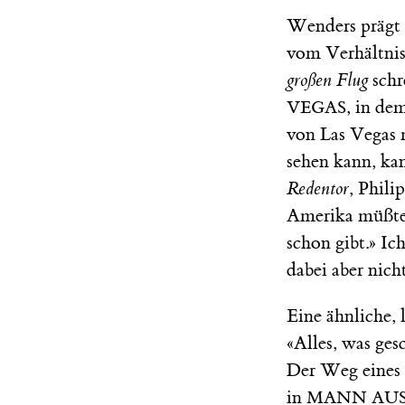
Wenders prägt d
vom Verhältni
großen Flug
schr
, in de
VEGAS
von Las Vegas 
sehen kann, ka
Redentor
, Phil
Amerika müßten
schon gibt.» I
dabei aber nicht
Eine ähnliche,
«Alles, was gesc
Der Weg eines 
in
MANN AUS