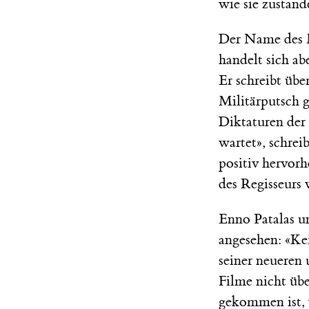
wie sie zusta
Der Name des M
handelt sich a
Er schreibt übe
Militärputsch g
Diktaturen der
wartet», schrei
positiv hervorh
des Regisseurs
Enno Patalas un
angesehen: «Kei
seiner neueren
Filme nicht übe
gekommen ist, 