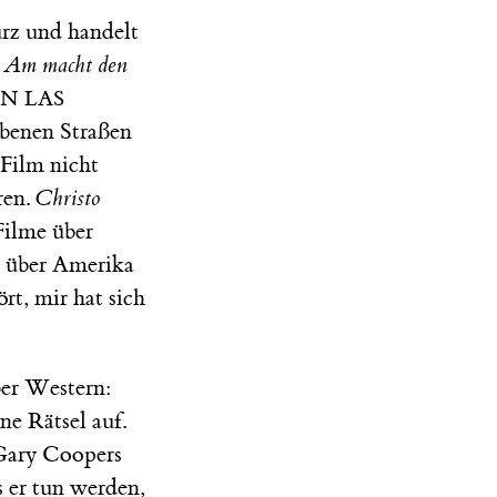
urz und handelt
 Am macht den
IN LAS
rbenen Straßen
Film nicht
ren.
Christo
Filme über
k über Amerika
t, mir hat sich
ber Western:
ne Rätsel auf.
Gary Coopers
as er tun werden,