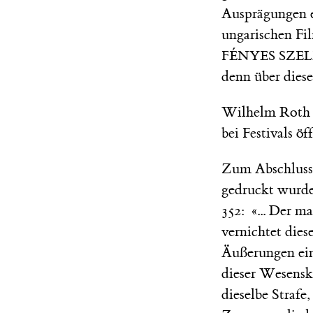
Ausprägungen ei
ungarischen Fil
FÉNYES SZE
denn über dies
Wilhelm Roth n
bei Festivals ö
Zum Abschluss e
gedruckt wurde
352: «... Der m
vernichtet dies
Äußerungen ein
dieser Wesenskr
dieselbe Strafe