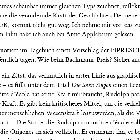
nes scheinbar immer gleichen Typs zeichnet, reflekt
me die verändernde Kraft der Geschichte.» Der neue 
, kommt nicht gut weg. Ich nehme mir vor, das zu
LEK
en Film habe ich auch bei
Anne Applebaum
gelesen.
otiert im Tagebuch einen Vorschlag der FIPRESCI: 
ffentlich tagen. Wie beim Bachmann-Preis? Sicher and
in Zitat, das vermutlich in erster Linie aus graphi
 – es füllt unter dem Titel
Die toten Augen
einen Leer
aitre d’école hat seine Kraft mißbraucht, Rudolph para
e Kraft. Es gibt kein kritischeres Mittel, um die verke
er menschlichen Wesenskraft loszuwerden, als die 
aft ... Die Strafe, die Rudolph am maitre d’école vollz
, die Origenes an sich vollzieht. Er entmannt ihn, er b