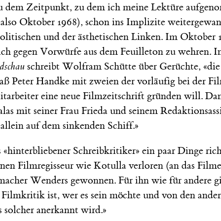
zu dem Zeitpunkt, zu dem ich meine Lektüre aufge
 also Oktober 1968), schon ins Implizite weitergewan
litischen und der ästhetischen Linken. Im Oktober 1
sich gegen Vorwürfe aus dem Feuilleton zu wehren. I
dschau
schreibt Wolfram Schütte über Gerüchte, «di
) daß Peter Handke mit zweien der vorläufig bei der Fi
itarbeiter eine neue Filmzeitschrift gründen will. D
las mit seiner Frau Frieda und seinem Redaktionsass
llein auf dem sinkenden Schiff.»
ls «hinterbliebener Schreibkritiker» ein paar Dinge ric
inen Filmregisseur wie Kotulla verloren (an das Film
macher Wenders gewonnen. Für ihn wie für andere gil
 Filmkritik ist, wer es sein möchte und von den ande
s solcher anerkannt wird.»