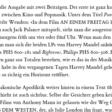
ie Ausgabe mit zwei Beiträgen. Der erste ist ganz k
s zwischen Kino und Popmusik. Unter dem Titel
Pan
eibt Wenders: «In dem Film
AN EINEM FREITAG 
m auch Jack Palance mitspielt, sieht man die ausgesto
morgens früh um vier oder fünf Uhr. Wenn man den 
nn man sich die beiden LPs von Harvey Mandel anhö
ips PHS 600-281 und
Righteous
, Philips PHS 600-306. 
 ganz aus Totalen bestehen, wie es das in der Musi
ch habe in den vergangenen Tagen Harvey Mandel gehör
 so richtig ein Horizont eröffnet.
 lakonische Apodiktik weiter hinten in einem Text ü
hieht ist auch sichtbar. Selbst die Gesichter geben kei
Films von Anthony Mann ist gelassen wie der Weg 
, der, als Julie London ihn fragt, w
 DEM WESTEN