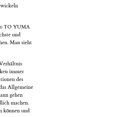
twickeln
10 TO YUMA
ichste und
ehen. Man sieht
Verhältnis
nken immer
itionen des
 das Allgemeine
Mann gehen
dlich machen.
en können und