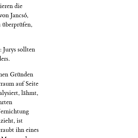
ieren die
von Jancsó,
 überprüfen,
Jurys sollten
ers.
schen Gründen
raum auf Seite
lysiert, lähmt,
hrten
Vernichtung
ieht, ist
eraubt ihn eines