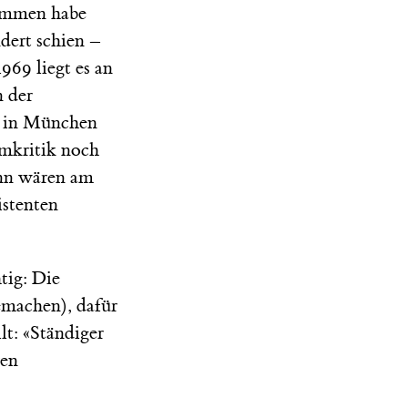
nommen habe
dert schien –
969 liegt es an
n der
e in München
lmkritik noch
ann wären am
istenten
htig: Die
emachen), dafür
t: «Ständiger
ren